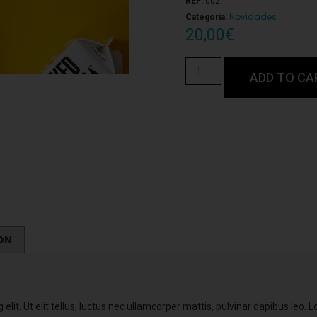
REF:
002
Novidades
Categoria:
20,00
€
ADD TO CA
ON
elit. Ut elit tellus, luctus nec ullamcorper mattis, pulvinar dapibus leo.