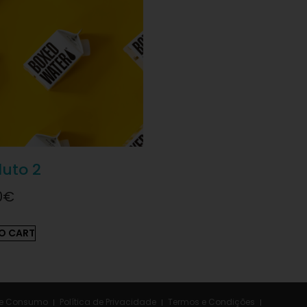
uto 2
0
€
O CART
 de Consumo
Política de Privacidade
Termos e Condições