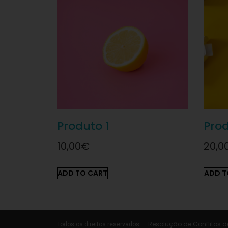
Produto 1
Prod
10,00
€
20,0
ADD TO CART
ADD T
Resolução de Conflitos
Todos os direitos reservados