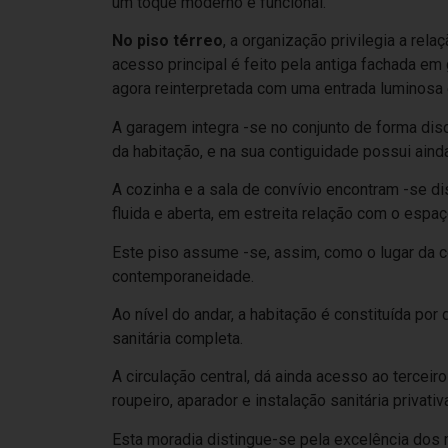
um toque moderno e funcional.
No piso térreo
, a organização privilegia a rel
acesso principal é feito pela antiga fachada em
agora reinterpretada com uma entrada luminosa 
A garagem integra -se no conjunto de forma disc
da habitação, e na sua contiguidade possui aind
A cozinha e a sala de convívio encontram -se d
fluida e aberta, em estreita relação com o espaç
Este piso assume -se, assim, como o lugar da co
contemporaneidade.
Ao nível do andar, a habitação é constituída po
sanitária completa.
A circulação central, dá ainda acesso ao terceir
roupeiro, aparador e instalação sanitária privativ
Esta moradia distingue-se pela excelência dos 