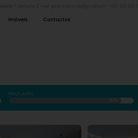
nvestir?
Contacte. E-mail: geral.criterio.lda@gmail.com +351 925 605 
Imóveis
Contactos
PREÇO JUSTO
90
%