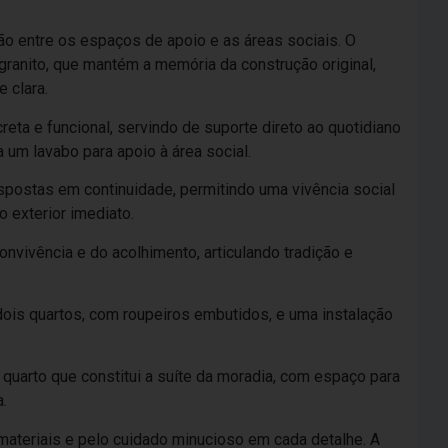
ação entre os espaços de apoio e as áreas sociais. O
 granito, que mantém a memória da construção original,
e clara.
reta e funcional, servindo de suporte direto ao quotidiano
a um lavabo para apoio à área social.
ispostas em continuidade, permitindo uma vivência social
o exterior imediato.
nvivência e do acolhimento, articulando tradição e
r dois quartos, com roupeiros embutidos, e uma instalação
o quarto que constitui a suíte da moradia, com espaço para
a.
materiais e pelo cuidado minucioso em cada detalhe. A