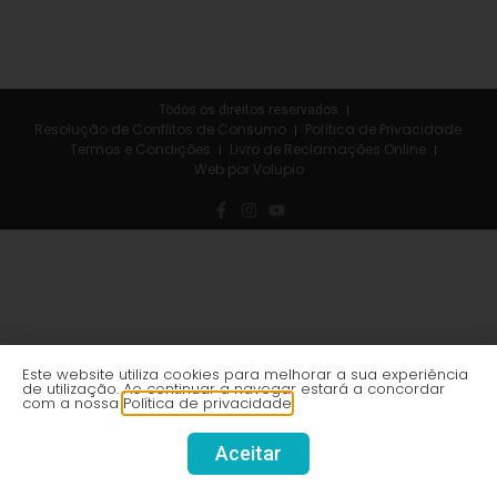
Todos os direitos reservados
Resolução de Conflitos de Consumo
Política de Privacidade
Termos e Condições
Livro de Reclamações Online
Web por Volupio
Este website utiliza cookies para melhorar a sua experiência
de utilização. Ao continuar a navegar estará a concordar
com a nossa
Política de privacidade
Aceitar