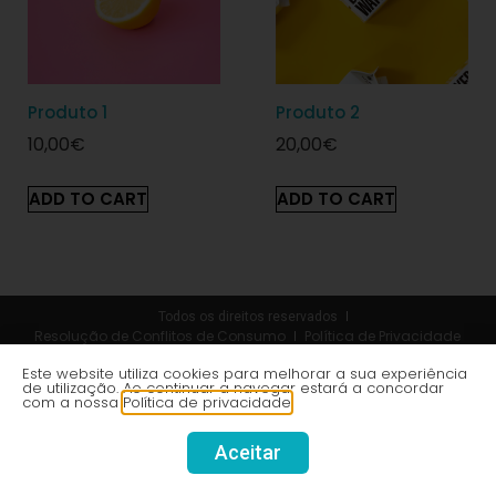
Produto 1
Produto 2
10,00
€
20,00
€
ADD TO CART
ADD TO CART
Todos os direitos reservados
Resolução de Conflitos de Consumo
Política de Privacidade
Termos e Condições
Livro de Reclamações Online
Este website utiliza cookies para melhorar a sua experiência
Web por Volupio
de utilização. Ao continuar a navegar estará a concordar
com a nossa
Política de privacidade
Aceitar